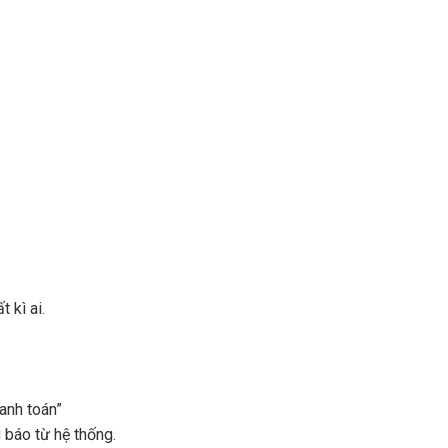
 kì ai.
hanh toán”
 báo từ hệ thống.