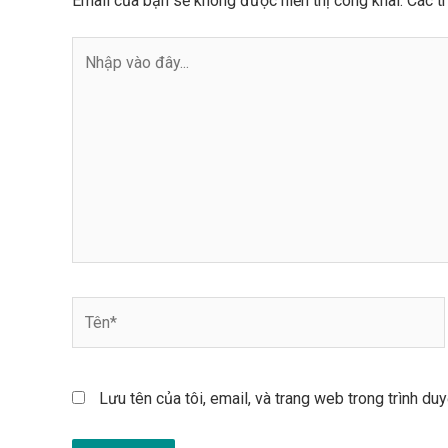
Email của bạn sẽ không được hiển thị công khai.
Các t
Nhập
vào
đây...
Tên*
Lưu tên của tôi, email, và trang web trong trình duy