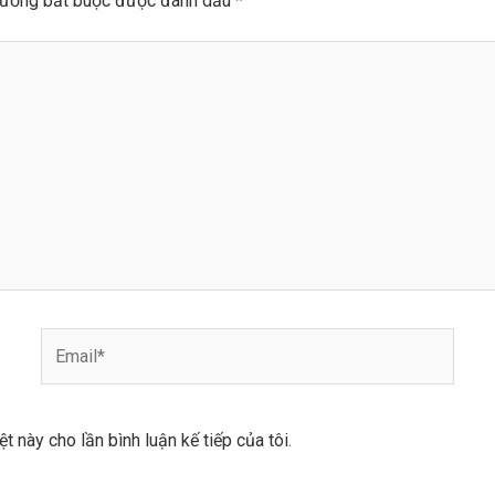
rường bắt buộc được đánh dấu
*
Email*
ệt này cho lần bình luận kế tiếp của tôi.